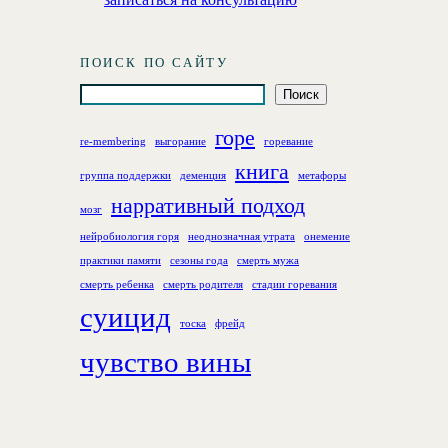
ПОИСК ПО САЙТУ
П
Поиск
о
горе
и
re-membering
выгорание
горевание
с
книга
группа поддержки
деменция
метафоры
к
нарративный подход
мозг
нейробиология горя
неоднозначная утрата
онемение
практики памяти
сезоны года
смерть мужа
смерть ребенка
смерть родителя
стадии горевания
суицид
тоска
фрейд
чувство вины