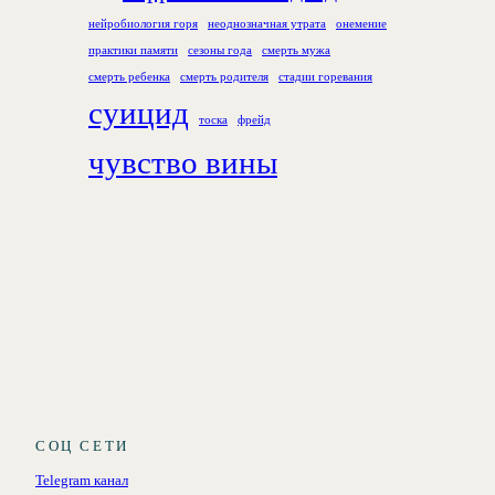
нейробиология горя
неоднозначная утрата
онемение
практики памяти
сезоны года
смерть мужа
смерть ребенка
смерть родителя
стадии горевания
суицид
тоска
фрейд
чувство вины
СОЦ СЕТИ
Telegram канал