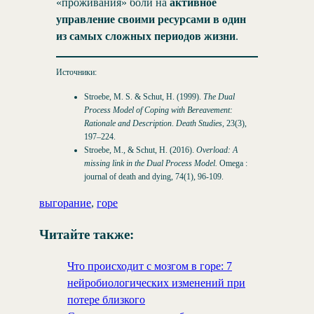
«проживания» боли на
активное
управление своими ресурсами в один
из самых сложных периодов жизни
.
Источники:
Stroebe, M. S. & Schut, H. (1999).
The Dual
Process Model of Coping with Bereavement:
Rationale and Description
.
Death Studies
, 23(3),
197–224.
Stroebe, M., & Schut, H. (2016).
Overload: A
missing link in the Dual Process Model.
Omega :
journal of death and dying, 74(1), 96-109.
выгорание
, 
горе
Читайте также:
Что происходит с мозгом в горе: 7
нейробиологических изменений при
потере близкого