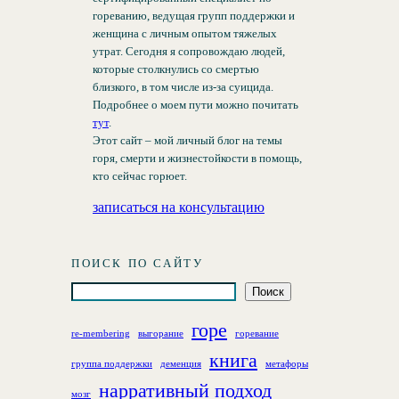
гореванию, ведущая групп поддержки и
женщина с личным опытом тяжелых
утрат. Сегодня я сопровождаю людей,
которые столкнулись со смертью
близкого, в том числе из-за суицида.
Подробнее о моем пути можно почитать
тут
.
Этот сайт – мой личный блог на темы
горя, смерти и жизнестойкости в помощь,
кто сейчас горюет.
записаться на консультацию
ПОИСК ПО САЙТУ
П
Поиск
о
горе
и
re-membering
выгорание
горевание
с
книга
группа поддержки
деменция
метафоры
к
нарративный подход
мозг