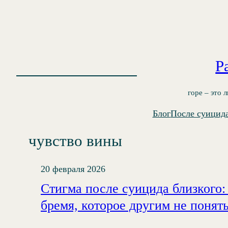
Перейти
к
содержимому
Р
горе – это 
Блог
После суицид
чувство вины
20 февраля 2026
Стигма после суицида близкого:
бремя, которое другим не понят