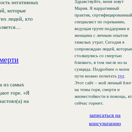
Здравствуйте, меня зовут
ность негативных
Мария. Я нарративный
ий, которые
практик, сертифицированный
их людей, кто
специалист по гореванию,
авляется…
ведущая групп поддержки и
женщина с личным опытом
тяжелых утрат. Сегодня я
сопровождаю людей, которы
столкнулись со смертью
смерти
близкого, в том числе из-за
суицида. Подробнее о моем
пути можно почитать
тут
.
Этот сайт – мой личный блог
а из самых
на темы горя, смерти и
ают горе. «Я
жизнестойкости в помощь, к
астоял(а) на
сейчас горюет.
записаться на
консультацию