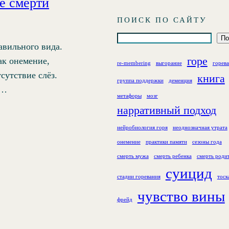
е смерти
ПОИСК ПО САЙТУ
П
По
авильного вида.
о
горе
ак онемение,
re-membering
выгорание
горев
и
сутствие слёз.
книга
с
группа поддержки
деменция
а…
к
метафоры
мозг
нарративный подход
нейробиология горя
неоднозначная утрата
онемение
практики памяти
сезоны года
смерть мужа
смерть ребенка
смерть роди
суицид
стадии горевания
тоск
чувство вины
фрейд