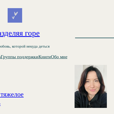
азделяя горе
любовь, которой некуда деться
а
Группы поддержки
Книги
Обо мне
 тяжелое
ь