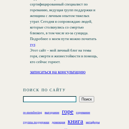
сертифицированный специалист по
гореванию, ведущая групп поддержки и
женщина с личным опытом тяжелых
утрат. Сегодня я сопровождаю людей,
которые столкнулись со смертью
близкого, в том числе из-за суицида.
Подробнее о моем пути можно почитать
тут
.
Этот сайт – мой личный блог на темы
горя, смерти и жизнестойкости в помощь,
кто сейчас горюет.
записаться на консультацию
ПОИСК ПО САЙТУ
П
Поиск
о
горе
и
re-membering
выгорание
горевание
с
книга
группа поддержки
деменция
метафоры
к