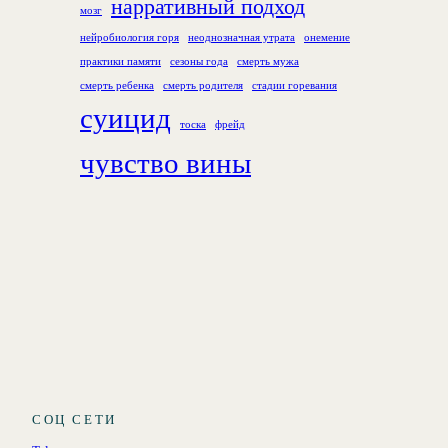
нарративный подход
мозг
нейробиология горя
неоднозначная утрата
онемение
практики памяти
сезоны года
смерть мужа
смерть ребенка
смерть родителя
стадии горевания
суицид
тоска
фрейд
чувство вины
СОЦ СЕТИ