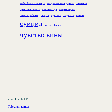
нейробиология горя
неоднозначная утрата
онемение
практики памяти
сезоны года
смерть мужа
смерть ребенка
смерть родителя
стадии горевания
суицид
тоска
фрейд
чувство вины
СОЦ СЕТИ
Telegram канал