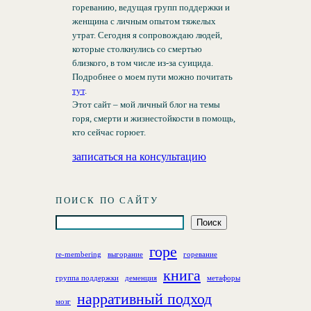
гореванию, ведущая групп поддержки и
женщина с личным опытом тяжелых
утрат. Сегодня я сопровождаю людей,
которые столкнулись со смертью
близкого, в том числе из-за суицида.
Подробнее о моем пути можно почитать
тут
.
Этот сайт – мой личный блог на темы
горя, смерти и жизнестойкости в помощь,
кто сейчас горюет.
записаться на консультацию
ПОИСК ПО САЙТУ
П
Поиск
о
горе
и
re-membering
выгорание
горевание
с
книга
группа поддержки
деменция
метафоры
к
нарративный подход
мозг